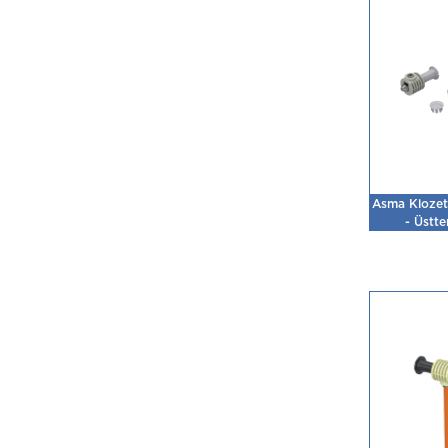
Asma Klozet 
- Üstte