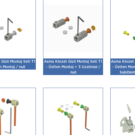
Gizli Montaj Seti T1
Asma Klozet Gizli Montaj Seti T1
Asma Klozet G
n Montaj / null
- Üstten Montaj + 3 Uzatmalı /
- Üstten Mo
null
Sabitlem