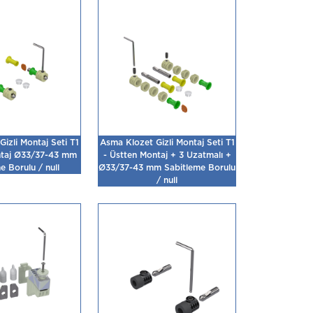
izli Montaj Seti T1
Asma Klozet Gizli Montaj Seti T1
ntaj Ø33/37-43 mm
- Üstten Montaj + 3 Uzatmalı +
e Borulu / null
Ø33/37-43 mm Sabitleme Borulu
/ null