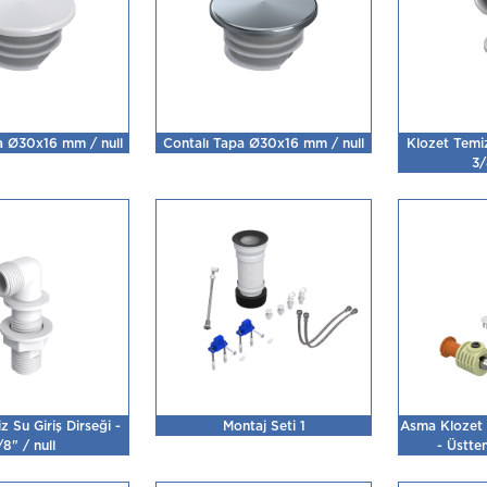
a Ø30x16 mm / null
Contalı Tapa Ø30x16 mm / null
Klozet Temiz
3/
 Su Giriş Dirseği -
Montaj Seti 1
Asma Klozet G
/8" / null
- Üstten