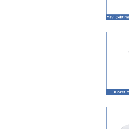
Mavi Çektirme
Klozet M