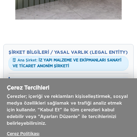
ŞIRKET BILGILERI / YASAL VARLIK (LEGAL ENTITY)
Ana Şirket:
İZ YAPI MALZEME VE EKİPMANLARI SANAYİ
VE TİCARET ANONİM ŞİRKETİ
SUERA GLOBAL
,
İZ YAPI MALZEME VE EKİPMANLARI
Çerez Tercihleri
SANAYİ VE TİCARET ANONİM ŞİRKETİ
bünyesindeki
tescilli markadır. Tüm yasal hakları ve işletmesi ana
Çerezler; içeriği ve reklamları kişiselleştirmek, sosyal
şirkete aittir.
medya özellikleri sağlamak ve trafiği analiz etmek
için kullanılır. “Kabul Et” ile tüm çerezleri kabul
Resmi Şirket Unvanı:
İZ YAPI MALZEME VE EKİPMANLARI
edebilir veya “Ayarları Düzenle” ile tercihlerinizi
SANAYİ VE TİCARET ANONİM ŞİRKETİ
belirleyebilirsiniz.
Marka / Ticari Unvan:
SUERA GLOBAL / SUERA - İZ YAPI
Çerez Politikası